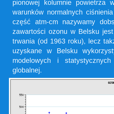
pionowej kolumnie powietrza 
warunków normalnych ciśnienia
część atm-cm nazywamy dobso
zawartości ozonu w Belsku jest
trwania (od 1963 roku), lecz ta
uzyskane w Belsku wykorzyst
modelowych i statystycznyc
globalnej.