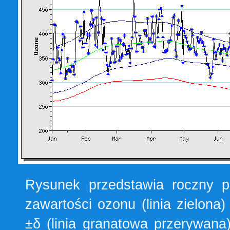
Rysunek przedstawia roczny pr
zawartości ozonu (linia zielon
±δ (linia granatowa przerywana